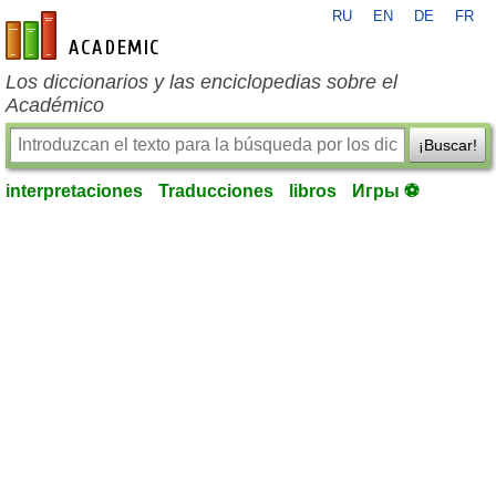
RU
EN
DE
FR
es-academic.com
Los diccionarios y las enciclopedias sobre el
Académico
¡Buscar!
interpretaciones
Traducciones
libros
Игры ⚽