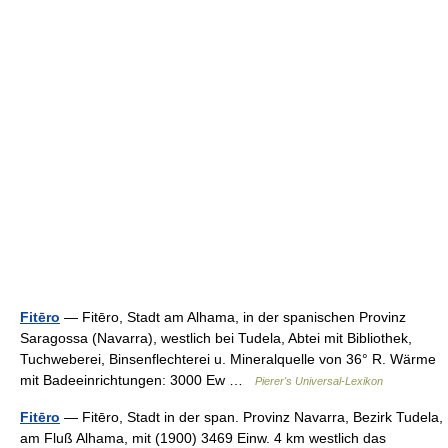
Fitēro
— Fitēro, Stadt am Alhama, in der spanischen Provinz
Saragossa (Navarra), westlich bei Tudela, Abtei mit Bibliothek,
Tuchweberei, Binsenflechterei u. Mineralquelle von 36° R. Wärme
mit Badeeinrichtungen: 3000 Ew …
Pierer's Universal-Lexikon
Fitēro
— Fitēro, Stadt in der span. Provinz Navarra, Bezirk Tudela,
am Fluß Alhama, mit (1900) 3469 Einw. 4 km westlich das