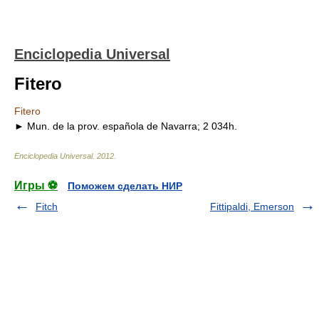
Enciclopedia Universal
Fitero
Fitero
► Mun. de la prov. española de Navarra; 2 034h.
Enciclopedia Universal
.
2012
.
Игры ⚽
Поможем сделать НИР
Fitch
Fittipaldi, Emerson