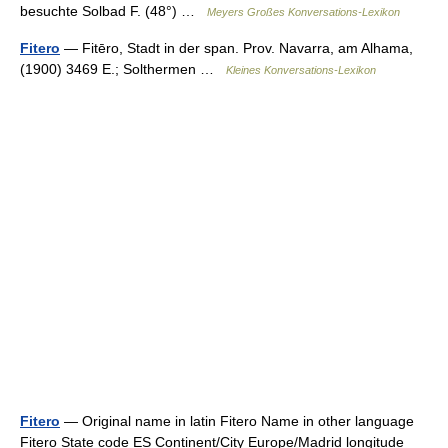
besuchte Solbad F. (48°) …
Meyers Großes Konversations-Lexikon
Fitero
— Fitēro, Stadt in der span. Prov. Navarra, am Alhama,
(1900) 3469 E.; Solthermen …
Kleines Konversations-Lexikon
Fitero
— Original name in latin Fitero Name in other language
Fitero State code ES Continent/City Europe/Madrid longitude