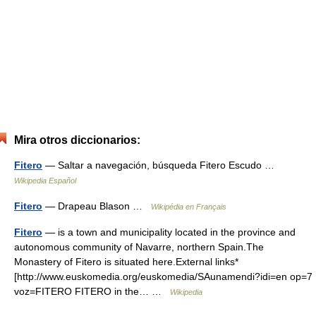
Mira otros diccionarios:
Fitero
— Saltar a navegación, búsqueda Fitero Escudo …
Wikipedia Español
Fitero
— Drapeau Blason …
Wikipédia en Français
Fitero
— is a town and municipality located in the province and
autonomous community of Navarre, northern Spain.The
Monastery of Fitero is situated here.External links*
[http://www.euskomedia.org/euskomedia/SAunamendi?idi=en op=7
voz=FITERO FITERO in the… …
Wikipedia