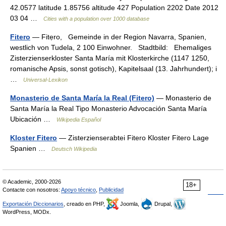
42.0577 latitude 1.85756 altitude 427 Population 2202 Date 2012
03 04 …
Cities with a population over 1000 database
Fitero
— Fitẹro, Gemeinde in der Region Navarra, Spanien,
westlich von Tudela, 2 100 Einwohner. Stadtbild: Ehemaliges
Zisterzienserkloster Santa María mit Klosterkirche (1147 1250,
romanische Apsis, sonst gotisch), Kapitelsaal (13. Jahrhundert); i
…
Universal-Lexikon
Monasterio de Santa María la Real (Fitero)
— Monasterio de
Santa María la Real Tipo Monasterio Advocación Santa María
Ubicación …
Wikipedia Español
Kloster Fitero
— Zisterzienserabtei Fitero Kloster Fitero Lage
Spanien …
Deutsch Wikipedia
© Academic, 2000-2026
18+
Contacte con nosotros:
Apoyo técnico
,
Publicidad
Exportación Diccionarios
, creado en PHP,
Joomla,
Drupal,
WordPress, MODx.